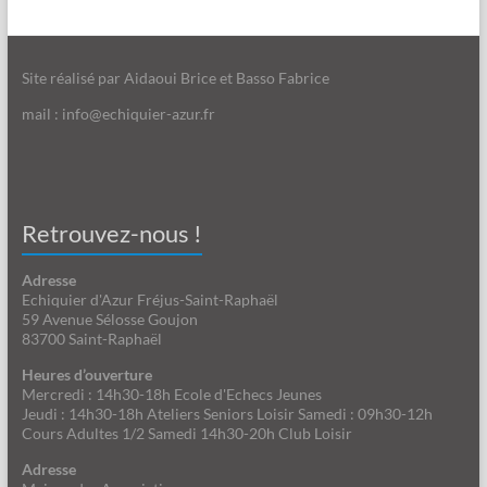
Site réalisé par Aidaoui Brice et Basso Fabrice
mail : info@echiquier-azur.fr
Retrouvez-nous !
Adresse
Echiquier d'Azur Fréjus-Saint-Raphaël
59 Avenue Sélosse Goujon
83700 Saint-Raphaël
Heures d’ouverture
Mercredi : 14h30-18h Ecole d'Echecs Jeunes
Jeudi : 14h30-18h Ateliers Seniors Loisir Samedi : 09h30-12h
Cours Adultes 1/2 Samedi 14h30-20h Club Loisir
Adresse