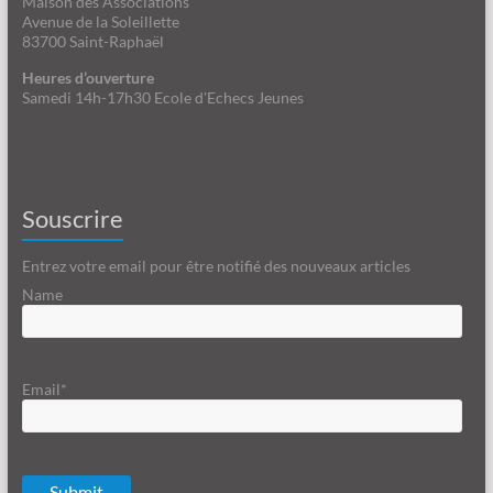
Maison des Associations
Avenue de la Soleillette
83700 Saint-Raphaël
Heures d’ouverture
Samedi 14h-17h30 Ecole d'Echecs Jeunes
Souscrire
Entrez votre email pour être notifié des nouveaux articles
Name
Email*