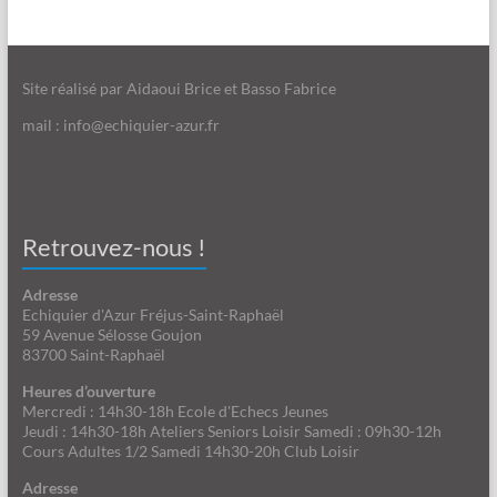
Site réalisé par Aidaoui Brice et Basso Fabrice
mail : info@echiquier-azur.fr
Retrouvez-nous !
Adresse
Echiquier d'Azur Fréjus-Saint-Raphaël
59 Avenue Sélosse Goujon
83700 Saint-Raphaël
Heures d’ouverture
Mercredi : 14h30-18h Ecole d'Echecs Jeunes
Jeudi : 14h30-18h Ateliers Seniors Loisir Samedi : 09h30-12h
Cours Adultes 1/2 Samedi 14h30-20h Club Loisir
Adresse