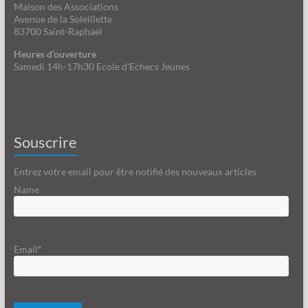
Maison des Associations
Avenue de la Soleillette
83700 Saint-Raphaël
Heures d’ouverture
Samedi 14h-17h30 Ecole d'Echecs Jeunes
Souscrire
Entrez votre email pour être notifié des nouveaux articles
Name
Email*