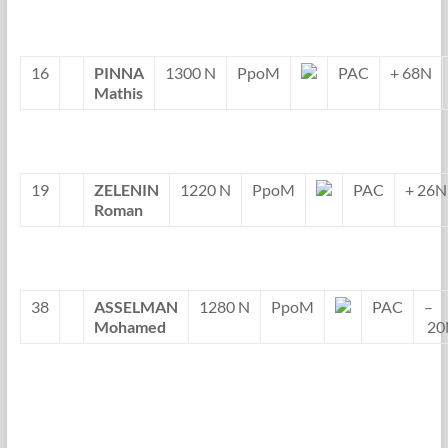
16
PINNA
1300 N
PpoM
PAC
+ 68N
Mathis
19
ZELENIN
1220 N
PpoM
PAC
+ 26N
Roman
38
ASSELMAN
1280 N
PpoM
PAC
–
Mohamed
20