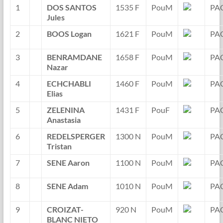
1
DOS SANTOS
1535 F
PouM
PA
Jules
2
BOOS Logan
1621 F
PouM
PA
3
BENRAMDANE
1658 F
PouM
PA
Nazar
4
ECHCHABLI
1460 F
PouM
PA
Elias
5
ZELENINA
1431 F
PouF
PA
Anastasia
6
REDELSPERGER
1300 N
PouM
PA
Tristan
7
SENE Aaron
1100 N
PouM
PA
8
SENE Adam
1010 N
PouM
PA
9
CROIZAT-
920 N
PouM
PA
BLANC NIETO