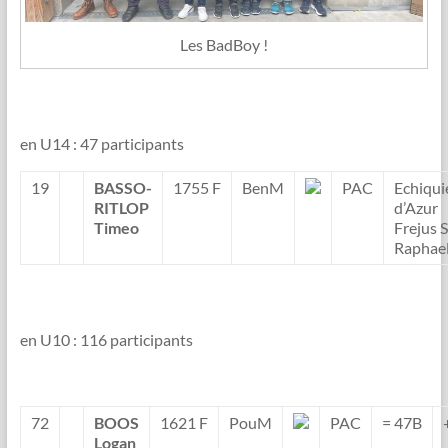
Les BadBoy !
en U14 : 47 participants
19
BASSO-
1755 F
BenM
PAC
Echiqui
RITLOP
d’Azur
Timeo
Frejus S
Raphae
en U10 : 116 participants
72
BOOS
1621 F
PouM
PAC
= 47B
Logan