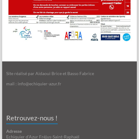
Site réalisé par Aidaoui Brice et Basso Fabrice
mail : info@echiquier-azur.fr
Retrouvez-nous !
Adresse
Echiquier d'Azur Fréjus-Saint-Raphaël