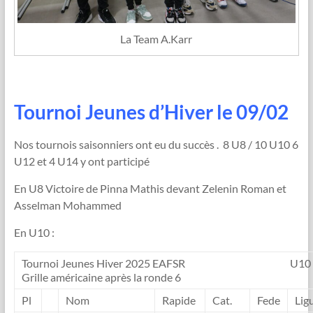
La Team A.Karr
Tournoi Jeunes d’Hiver le 09/02
Nos tournois saisonniers ont eu du succès . 8 U8 / 10 U10 6
U12 et 4 U14 y ont participé
En U8 Victoire de Pinna Mathis devant Zelenin Roman et
Asselman Mohammed
En U10 :
Tournoi Jeunes Hiver 2025 EAFSR U10
Grille américaine après la ronde 6
Pl
Nom
Rapide
Cat.
Fede
Lig