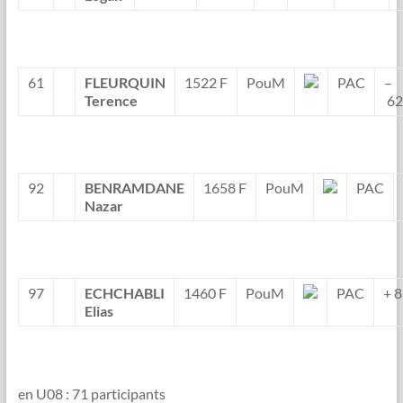
61
FLEURQUIN
1522 F
PouM
PAC
–
Terence
6
92
BENRAMDANE
1658 F
PouM
PAC
Nazar
97
ECHCHABLI
1460 F
PouM
PAC
+ 
Elias
en U08 : 71 participants