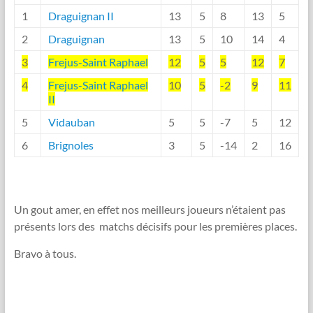
1
Draguignan II
13
5
8
13
5
2
Draguignan
13
5
10
14
4
3
Frejus-Saint Raphael
12
5
5
12
7
4
Frejus-Saint Raphael
10
5
-2
9
11
II
5
Vidauban
5
5
-7
5
12
6
Brignoles
3
5
-14
2
16
Un gout amer, en effet nos meilleurs joueurs n’étaient pas
présents lors des matchs décisifs pour les premières places.
Bravo à tous.