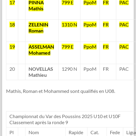
17
PINNA
799 E
PpoM
FR
PAC
Mathis
18
ZELENIN
1310 N
PpoM
FR
PAC
Roman
19
ASSELMAN
799 E
PpoM
FR
PAC
Mohamed
20
NOVELLAS
1290 N
PpoM
FR
PAC
Mathieu
Mathis, Roman et Mohammed sont qualifiés en U08.
Championnat du Var des Poussins 2025 U10 et U10F
Classement après la ronde 9
Pl
Nom
Rapide
Cat.
Fede
Ligu