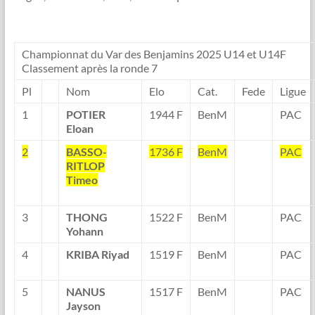
Championnat du Var des Benjamins 2025 U14 et U14F
Classement après la ronde 7
Pl
Nom
Elo
Cat.
Fede
Ligue
1
POTIER
1944 F
BenM
PAC
Eloan
2
BASSO-
1736 F
BenM
PAC
RITLOP
Timeo
3
THONG
1522 F
BenM
PAC
Yohann
4
KRIBA Riyad
1519 F
BenM
PAC
5
NANUS
1517 F
BenM
PAC
Jayson