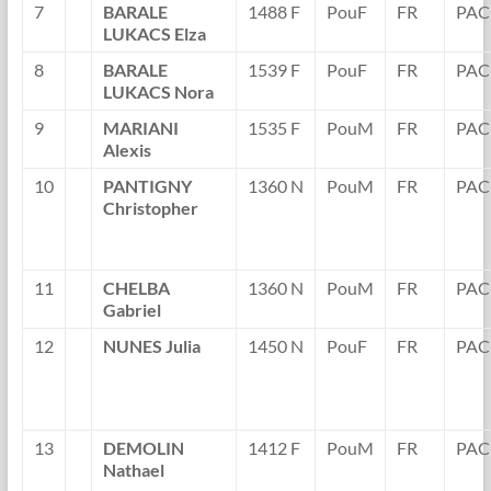
7
BARALE
1488 F
PouF
FR
PAC
LUKACS Elza
8
BARALE
1539 F
PouF
FR
PAC
LUKACS Nora
9
MARIANI
1535 F
PouM
FR
PAC
Alexis
10
PANTIGNY
1360 N
PouM
FR
PAC
Christopher
11
CHELBA
1360 N
PouM
FR
PAC
Gabriel
12
NUNES Julia
1450 N
PouF
FR
PAC
13
DEMOLIN
1412 F
PouM
FR
PAC
Nathael