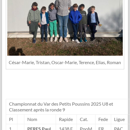
César-Marie, Tristan, Oscar-Marie, Terence, Elias, Roman
Championnat du Var des Petits Poussins 2025 U8 et
Classement après la ronde 9
Pl
Nom
Rapide
Cat.
Fede
Ligue
1
PERES Paul
1438 F
PpoM
FR
PAC