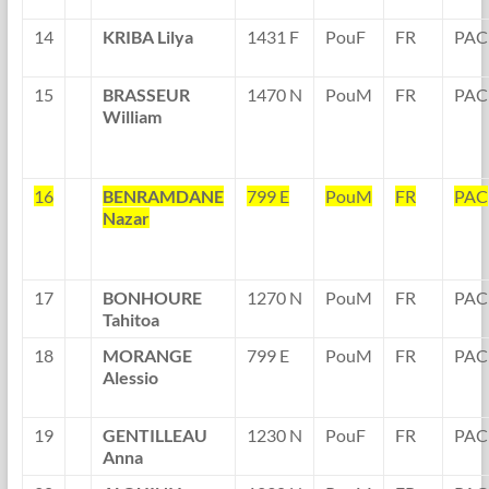
14
KRIBA Lilya
1431 F
PouF
FR
PAC
15
BRASSEUR
1470 N
PouM
FR
PAC
William
16
BENRAMDANE
799 E
PouM
FR
PAC
Nazar
17
BONHOURE
1270 N
PouM
FR
PAC
Tahitoa
18
MORANGE
799 E
PouM
FR
PAC
Alessio
19
GENTILLEAU
1230 N
PouF
FR
PAC
Anna