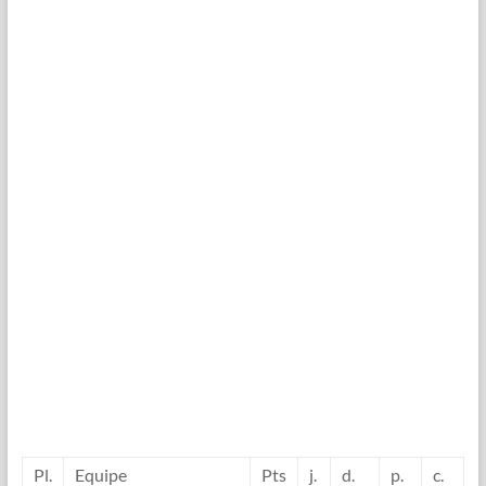
Pl.
Equipe
Pts
j.
d.
p.
c.