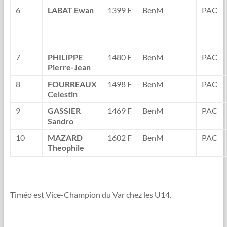
6
LABAT Ewan
1399 E
BenM
PAC
7
PHILIPPE
1480 F
BenM
PAC
Pierre-Jean
8
FOURREAUX
1498 F
BenM
PAC
Celestin
9
GASSIER
1469 F
BenM
PAC
Sandro
10
MAZARD
1602 F
BenM
PAC
Theophile
Timéo est Vice-Champion du Var chez les U14.