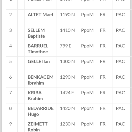
2
ALTET Mael
1190 N
PpoM
FR
PAC
3
SELLEM
1410 N
PpoM
FR
PAC
Baptiste
4
BARRUEL
799 E
PpoM
FR
PAC
Timothee
5
GELLE Ilan
1300 N
PpoM
FR
PAC
6
BENKACEM
1290 N
PpoM
FR
PAC
Ibrahim
7
KRIBA
1424 F
PpoM
FR
PAC
Brahim
8
BEDARRIDE
1420 N
PpoM
FR
PAC
Hugo
9
ZEIMETT
1230 N
PpoM
FR
PAC
Robin