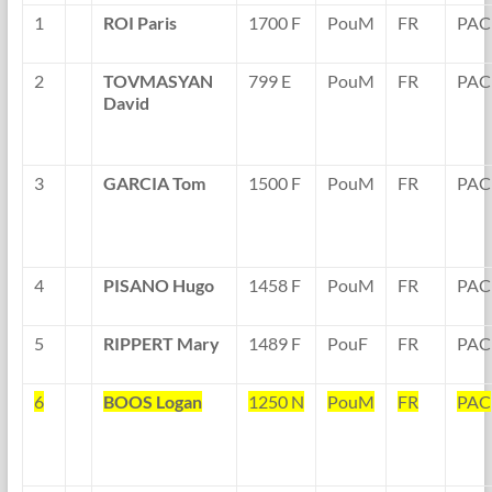
1
ROI Paris
1700 F
PouM
FR
PAC
2
TOVMASYAN
799 E
PouM
FR
PAC
David
3
GARCIA Tom
1500 F
PouM
FR
PAC
4
PISANO Hugo
1458 F
PouM
FR
PAC
5
RIPPERT Mary
1489 F
PouF
FR
PAC
6
BOOS Logan
1250 N
PouM
FR
PAC