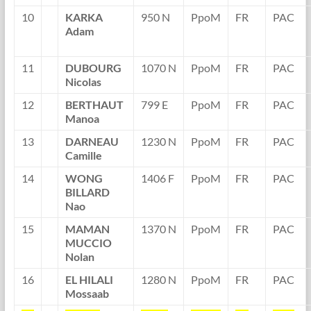
10
KARKA
950 N
PpoM
FR
PAC
Adam
11
DUBOURG
1070 N
PpoM
FR
PAC
Nicolas
12
BERTHAUT
799 E
PpoM
FR
PAC
Manoa
13
DARNEAU
1230 N
PpoM
FR
PAC
Camille
14
WONG
1406 F
PpoM
FR
PAC
BILLARD
Nao
15
MAMAN
1370 N
PpoM
FR
PAC
MUCCIO
Nolan
16
EL HILALI
1280 N
PpoM
FR
PAC
Mossaab