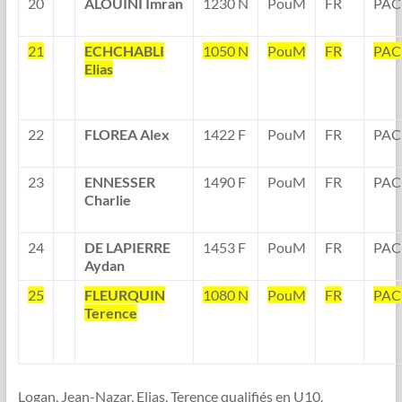
20
ALOUINI Imran
1230 N
PouM
FR
PAC
21
ECHCHABLI
1050 N
PouM
FR
PAC
Elias
22
FLOREA Alex
1422 F
PouM
FR
PAC
23
ENNESSER
1490 F
PouM
FR
PAC
Charlie
24
DE LAPIERRE
1453 F
PouM
FR
PAC
Aydan
25
FLEURQUIN
1080 N
PouM
FR
PAC
Terence
Logan, Jean-Nazar, Elias, Terence qualifiés en U10.