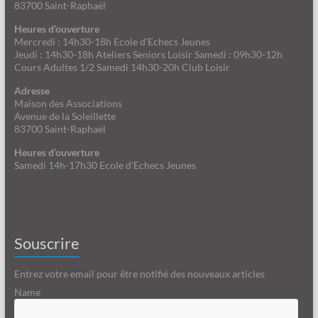
83700 Saint-Raphaël
Heures d’ouverture
Mercredi : 14h30-18h Ecole d'Echecs Jeunes
Jeudi : 14h30-18h Ateliers Seniors Loisir Samedi : 09h30-12h
Cours Adultes 1/2 Samedi 14h30-20h Club Loisir
Adresse
Maison des Associations
Avenue de la Soleillette
83700 Saint-Raphaël
Heures d’ouverture
Samedi 14h-17h30 Ecole d'Echecs Jeunes
Souscrire
Entrez votre email pour être notifié des nouveaux articles
Name