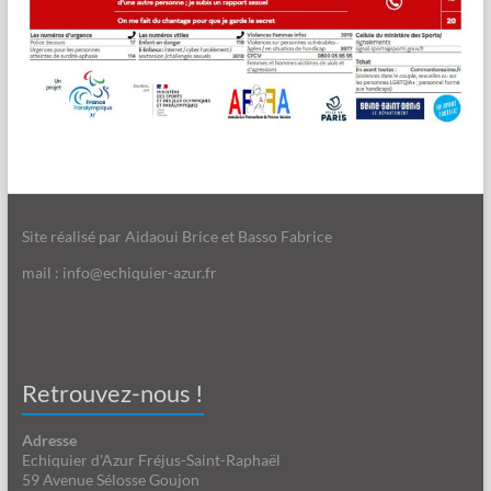
Site réalisé par Aidaoui Brice et Basso Fabrice
mail : info@echiquier-azur.fr
Retrouvez-nous !
Adresse
Echiquier d'Azur Fréjus-Saint-Raphaël
59 Avenue Sélosse Goujon