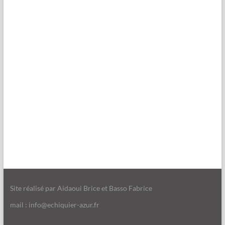
Site réalisé par Aidaoui Brice et Basso Fabrice
mail : info@echiquier-azur.fr