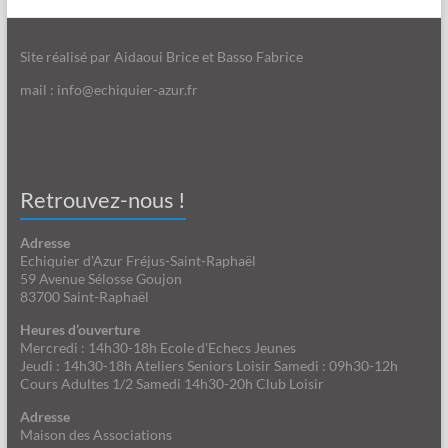
Site réalisé par Aidaoui Brice et Basso Fabrice
mail : info@echiquier-azur.fr
Retrouvez-nous !
Adresse
Echiquier d'Azur Fréjus-Saint-Raphaël
59 Avenue Sélosse Goujon
83700 Saint-Raphaël
Heures d’ouverture
Mercredi : 14h30-18h Ecole d'Echecs Jeunes
Jeudi : 14h30-18h Ateliers Seniors Loisir Samedi : 09h30-12h
Cours Adultes 1/2 Samedi 14h30-20h Club Loisir
Adresse
Maison des Associations