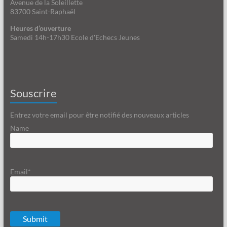
Avenue de la Soleillette
83700 Saint-Raphaël
Heures d’ouverture
Samedi 14h-17h30 Ecole d'Echecs Jeunes
Souscrire
Entrez votre email pour être notifié des nouveaux articles
Name
Email*