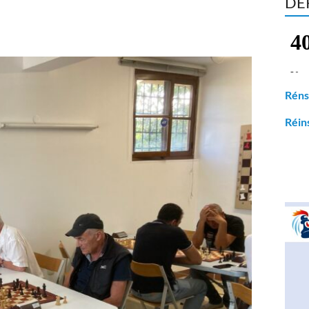
DE
Réns
Réin