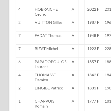
4
HOBRAICHE
A
2022 F
201
Cedric
2
VUITTON Gilles
A
1987 F
196
7
FADAT Thomas
A
1948 F
197
7
BIZAT Michel
A
1923 F
228
6
PAPADOPOULOS
A
1857 F
188
Laurent
4
THOMASSE
A
1843 F
184
Damien
2
LINGIBE Patrick
A
1833 F
190
1
CHAPPUIS
A
1777 F
181
Romain