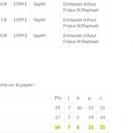
6 R
1399 E
SepM
Echiquier d’Azur
Frejus St Raphael
1 R
1399 E
SepM
Echiquier d’Azur
Frejus St Raphael
0 R
1399 E
SepM
Echiquier d’Azur
Frejus St Raphael
rte sur le papier !
Pts
j.
d.
p.
c.
19
7
10
21
11
17
7
5
19
14
14
7
0
15
15