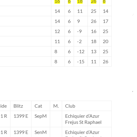
16
6
18
26
8
14
6
11
25
14
14
6
9
26
17
12
6
-9
16
25
11
6
-2
18
20
8
6
-12
13
25
8
6
-15
11
26
ide
Blitz
Cat
M.
Club
1 R
1399 E
SepM
Echiquier d’Azur
Frejus St Raphael
1 R
1399 E
SenM
Echiquier d’Azur