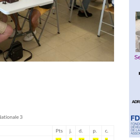
Nationale 3
Pts
j.
d.
p.
c.