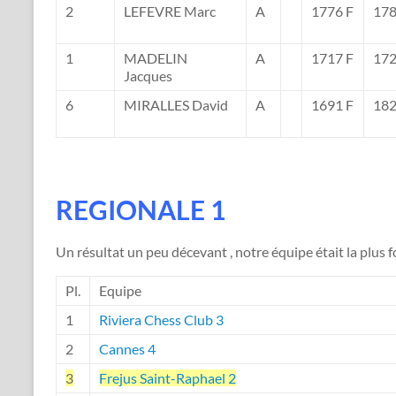
2
LEFEVRE Marc
A
1776 F
178
1
MADELIN
A
1717 F
172
Jacques
6
MIRALLES David
A
1691 F
182
REGIONALE 1
Un résultat un peu décevant , notre équipe était la plus fo
Pl.
Equipe
1
Riviera Chess Club 3
2
Cannes 4
3
Frejus Saint-Raphael 2