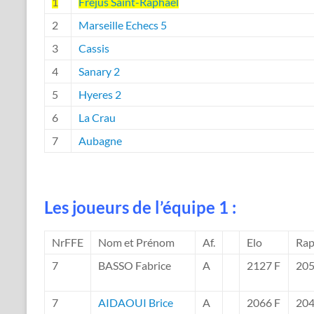
1
Frejus Saint-Raphaël
2
Marseille Echecs 5
3
Cassis
4
Sanary 2
5
Hyeres 2
6
La Crau
7
Aubagne
Les joueurs de l’équipe 1 :
NrFFE
Nom et Prénom
Af.
Elo
Rap
7
BASSO Fabrice
A
2127 F
205
7
AIDAOUI Brice
A
2066 F
204