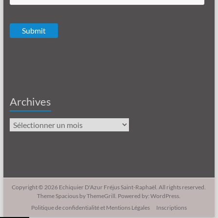
Archives
Archives
Copyright © 2026
Echiquier D'Azur Fréjus Saint-Raphaël
. All rights reserved.
Theme
Spacious
by ThemeGrill. Powered by:
WordPress
.
Politique de confidentialité et Mentions Légales
Inscriptions