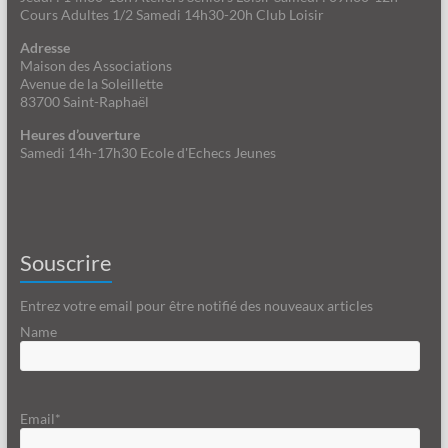
Cours Adultes 1/2 Samedi 14h30-20h Club Loisir
Adresse
Maison des Associations
Avenue de la Soleillette
83700 Saint-Raphaël
Heures d’ouverture
Samedi 14h-17h30 Ecole d'Echecs Jeunes
Souscrire
Entrez votre email pour être notifié des nouveaux articles
Name
Email*