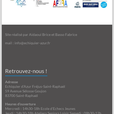
Site réalisé par Aidaoui Brice et Basso Fabrice
mail : info@echiquier-azur.fr
Retrouvez-nous !
Adresse
Echiquier d'Azur Fréjus-Saint-Raphaël
59 Avenue Sélosse Goujon
83700 Saint-Raphaël
Heures d’ouverture
Mercredi : 14h30-18h Ecole d'Echecs Jeunes
Jeudi : 14h30-18h Ateliers Seniors Loisir Samedi : 09h30-12h