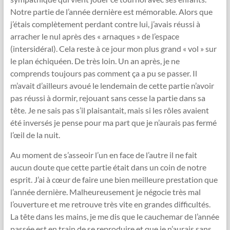
Notre partie de l’année dernière est mémorable. Alors que
j’étais complètement perdant contre lui, j’avais réussi à
arracher le nul après des « arnaques » de l’espace
(intersidéral). Cela reste à ce jour mon plus grand « vol » sur
le plan échiquéen. De très loin. Un an après, je ne
comprends toujours pas comment ça a pu se passer. Il
m’avait d’ailleurs avoué le lendemain de cette partie n’avoir
pas réussi à dormir, rejouant sans cesse la partie dans sa
tête. Je ne sais pas s’il plaisantait, mais si les rôles avaient
été inversés je pense pour ma part que je n’aurais pas fermé
l’œil de la nuit.
Au moment de s’asseoir l’un en face de l’autre il ne fait
aucun doute que cette partie était dans un coin de notre
esprit. J’ai à cœur de faire une bien meilleure prestation que
l’année dernière. Malheureusement je négocie très mal
l’ouverture et me retrouve très vite en grandes difficultés.
La tête dans les mains, je me dis que le cauchemar de l’année
passée est en train de se reproduire et que je n’aurais sans