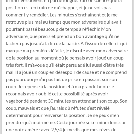
il m’arrive souvent en partie longue. J’ai conscience que la
position est en train de m’échapper, et je ne vois pas
comment y remédier. Les minutes s’enchaînent et je me
retrouve plus mal au temps que mon adversaire qui avait
pourtant passé beaucoup de temps à réfléchir. Mon
adversaire joue précis et prend un bon avantage qu’il ne
lâchera pas jusqu’à la fin de la partie. A l’issue de celle-ci, qui
marque ma première défaite, je discute avec mon adversaire
de la position au moment où je pensais avoir joué un coup
très fort. Il m’avoue qu’il était persuadé lui aussi d’être très
mal. Il a joué un coup en désespoir de cause et ne comprend
pas pourquoi je n’ai pas fait de prise en passant sur son
coup. Je repense à la position et à ma grande honte je
reconnais avoir oublié cette possibilité après avoir
vagabondé pendant 30 minutes en attendant son coup. Son
coup, mauvais et que j’aurais dû réfuter, s’est révélé
déterminant pour renverser la position. Je ne peux m’en
prendre qu’à moi-même. Cette journée se termine donc sur
une note amère : avec 2,5/4 je me dis que mes rêves de