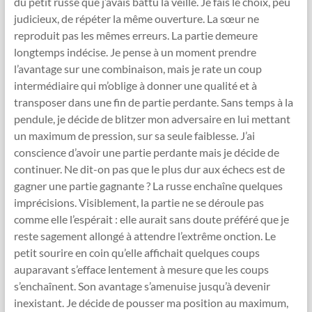
du petit russe que j’avais battu la veille. Je fais le choix, peu
judicieux, de répéter la même ouverture. La sœur ne
reproduit pas les mêmes erreurs. La partie demeure
longtemps indécise. Je pense à un moment prendre
l’avantage sur une combinaison, mais je rate un coup
intermédiaire qui m’oblige à donner une qualité et à
transposer dans une fin de partie perdante. Sans temps à la
pendule, je décide de blitzer mon adversaire en lui mettant
un maximum de pression, sur sa seule faiblesse. J’ai
conscience d’avoir une partie perdante mais je décide de
continuer. Ne dit-on pas que le plus dur aux échecs est de
gagner une partie gagnante ? La russe enchaîne quelques
imprécisions. Visiblement, la partie ne se déroule pas
comme elle l’espérait : elle aurait sans doute préféré que je
reste sagement allongé à attendre l’extrême onction. Le
petit sourire en coin qu’elle affichait quelques coups
auparavant s’efface lentement à mesure que les coups
s’enchaînent. Son avantage s’amenuise jusqu’à devenir
inexistant. Je décide de pousser ma position au maximum,