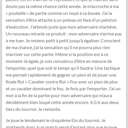
doute pas la même chance cette année. Je m’accroche à ma
« poubelle » de partie comme un noyé à sa bouée. J’ai la
sensation d’être attaché à un poteau en face d’un peloton
d’exécution. J’attends juste que mon adversaire m’achève.
Un nouveau miracle se produit : mon adversaire n’arrive pas
à me tuer. Je reviens petit à petit jusqu’à égaliser. Conscient
de ma chance, j’ai la sensation qu’il ne pourra plus rien
m’arriver sur cette partie. Même si la position est à ce
moment-là égale, je suis convaincu d’être en mesure de
l’emporter, quel que soit le temps qu’il faudra. Une tactique
me permet rapidement de gagner un pion et de jouer une
finale Roi + Cavalier contre Roi + Fou avec un pion de plus
et un cavalier dominant le fou. Je finis par l’emporter. J’ai un
mot à la fin de la partie pour mon adversaire qui m’aura
décidément bien loupé cette année encore. 4,5/6 aux deux
tiers du tournoi. Je remonte.
Je joue le lendemain le cinquième Elo du tournoi. Je
m’attends donc à un match serré d’autant plus que je joue