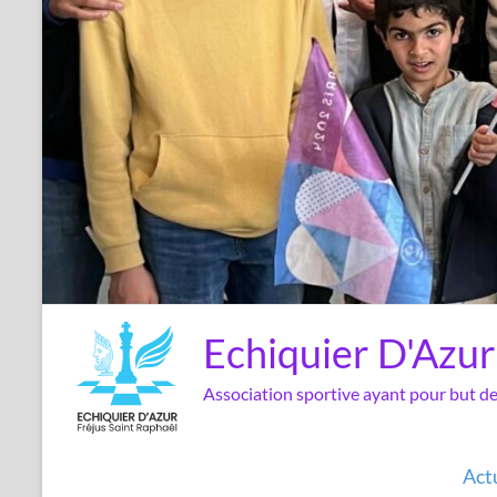
Echiquier D'Azur
Association sportive ayant pour but 
Act