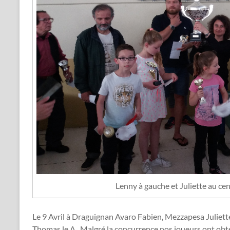
Lenny à gauche et Juliette au ce
Le 9 Avril à Draguignan Avaro Fabien, Mezzapesa Juliett
Thomas le A . Malgré la concurrence nos joueurs ont ob