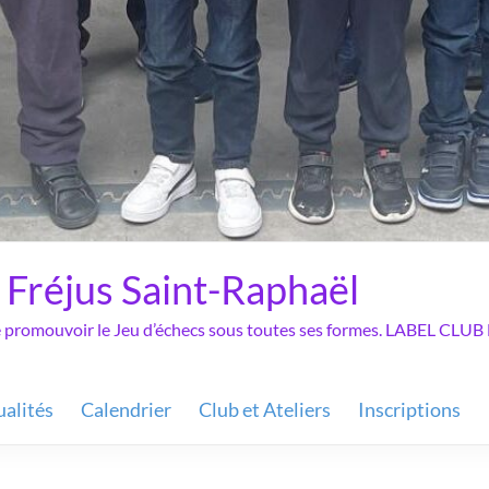
 Fréjus Saint-Raphaël
de promouvoir le Jeu d’échecs sous toutes ses formes. LABEL C
ualités
Calendrier
Club et Ateliers
Inscriptions