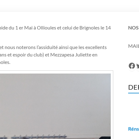
de du 1 er Mai à Ollioules et celui de Brignoles le 14
NOS
MAIL
t nous noterons l’assiduité ainsi que les excellents
ans et espoir du club) et Mezzapesa Juliette en
oles.
Fa
T
DE
Réns