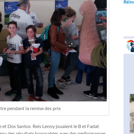
Réin
ntre pendant la remise des prix
e et Dos Santos Reis Lenny jouaient le B et Fadat
tenu des résultats honorables avec des performances